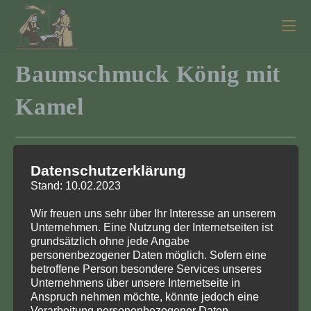
Zum
Inhalt
springen
Baumschmuck König mit
Kamel
Datenschutzerklärung
199/443/4
Stand: 10.02.2023
Baumbehang König mit Kamel
Wir freuen uns sehr über Ihr Interesse an unserem
Figuren farbig lasiert
Unternehmen. Eine Nutzung der Internetseiten ist
grundsätzlich ohne jede Angabe
Höhe 6 cm
personenbezogener Daten möglich. Sofern eine
betroffene Person besondere Services unseres
Baumbehang
Unternehmens über unsere Internetseite in
Anspruch nehmen möchte, könnte jedoch eine
Verarbeitung personenbezogener Daten