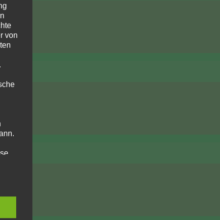
ng
en
chte
r von
ten
.
ische
n
ann.
ise
 den
e