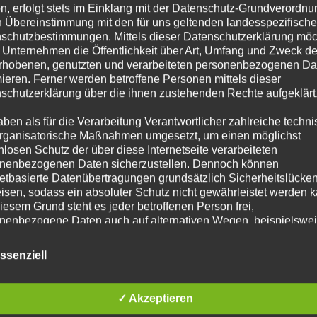
n, erfolgt stets im Einklang mit der Datenschutz-Grundverordnu
n Übereinstimmung mit den für uns geltenden landesspezifisch
schutzbestimmungen. Mittels dieser Datenschutzerklärung mö
 Unternehmen die Öffentlichkeit über Art, Umfang und Zweck de
rhobenen, genutzten und verarbeiteten personenbezogenen Da
mieren. Ferner werden betroffene Personen mittels dieser
schutzerklärung über die ihnen zustehenden Rechte aufgeklärt
Baumbehang
aben als für die Verarbeitung Verantwortlicher zahlreiche techn
rganisatorische Maßnahmen umgesetzt, um einen möglichst
nlosen Schutz der über diese Internetseite verarbeiteten
nenbezogenen Daten sicherzustellen. Dennoch können
netbasierte Datenübertragungen grundsätzlich Sicherheitslücke
isen, sodass ein absoluter Schutz nicht gewährleistet werden k
iesem Grund steht es jeder betroffenen Person frei,
Spieldosen
nenbezogene Daten auch auf alternativen Wegen, beispielswe
onisch, an uns zu übermitteln.
ssenziell
ffsbestimmungen
atenschutzerklärung beruht auf den Begrifflichkeiten, die durch
äischen Richtlinien- und Verordnungsgeber beim Erlass der
✓ Akzeptieren
schutz-Grundverordnung (DS-GVO) verwendet wurden. Unser