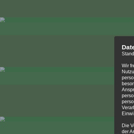
Dat
Stand
Wir f
Nutzu
perso
beson
Anspr
perso
perso
Verar
Einwi
Die V
der A