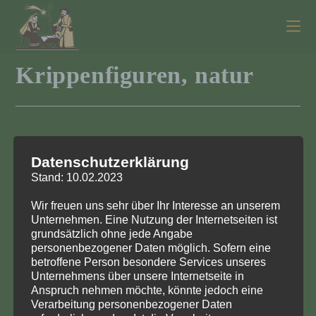
Zum
Inhalt
springen
Krippenfiguren, natur
83/142 F4
Datenschutzerklärung
Figurengruppe, Kameltreiber, Kamel ( im Schritt),
Stand: 10.02.2023
Ochse (stehend), Esel
Wir freuen uns sehr über Ihr Interesse an unserem
Unternehmen. Eine Nutzung der Internetseiten ist
Kameltreiber nicht farbig sondern naturfarben
grundsätzlich ohne jede Angabe
personenbezogener Daten möglich. Sofern eine
Figuren
Figuren und Bestückungen
betroffene Person besondere Services unseres
Unternehmens über unsere Internetseite in
Anspruch nehmen möchte, könnte jedoch eine
Verarbeitung personenbezogener Daten