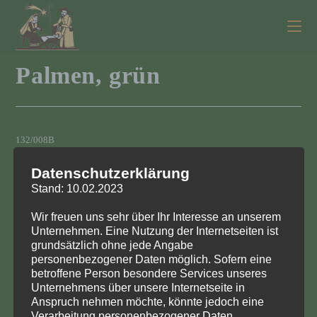
Zum
Inhalt
springen
Palmen, grün
132/008B
Palmen mit Sockel grün im Satz (2 Stück)
Datenschutzerklärung
Stand: 10.02.2023
Höhe 11 und 14 cm
Wir freuen uns sehr über Ihr Interesse an unserem
die Palmen passen zu den Figuren 6 cm
Unternehmen. Eine Nutzung der Internetseiten ist
grundsätzlich ohne jede Angabe
Achtung: Auf Grund der Größe auch für Pyramidenbestückung geeignet
personenbezogener Daten möglich. Sofern eine
betroffene Person besondere Services unseres
Figuren und Bestückungen
Palmen
Unternehmens über unsere Internetseite in
Anspruch nehmen möchte, könnte jedoch eine
Verarbeitung personenbezogener Daten