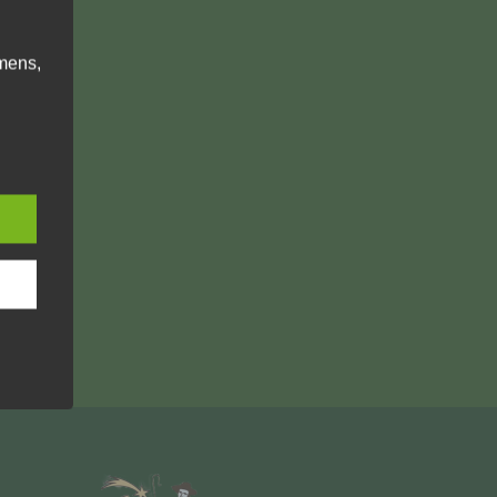
mens,
ng
en
chte
r von
ten
.
ische
n
ann.
ise