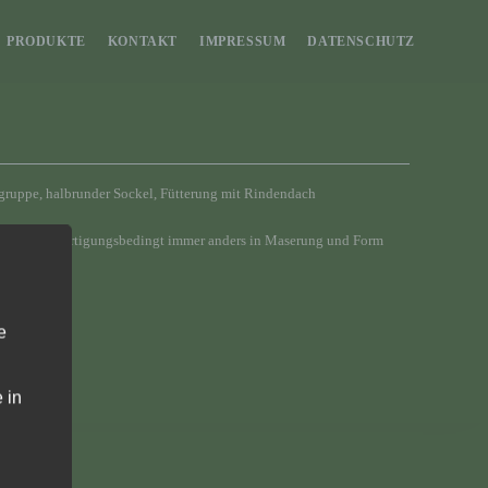
PRODUKTE
KONTAKT
IMPRESSUM
DATENSCHUTZ
ruppe, halbrunder Sockel, Fütterung mit Rindendach
Sockel ist fertigungsbedingt immer anders in Maserung und Form
e 14 cm
e
 in