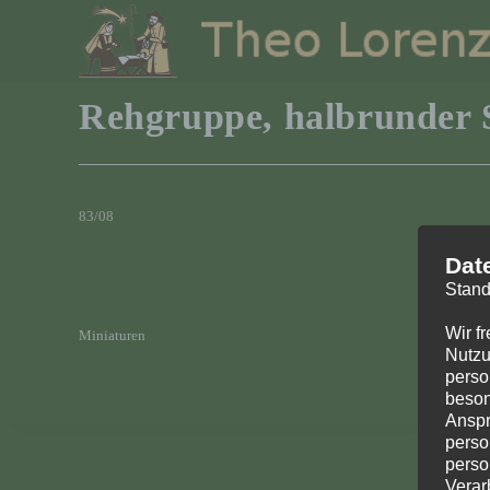
Zum
Inhalt
springen
Rehgruppe, halbrunder 
83/08
Dat
Stand
Wir f
Miniaturen
Nutzu
perso
beson
Anspr
perso
perso
Verar