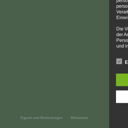
perso
perso
Verar
Einwi
Die V
der A
Perso
und i
Daten
unser
E
uns e
infor
Daten
Wir h
und o
lücke
perso
Inter
aufwe
Figuren und Bestückungen
Miniaturen
Aus d
perso