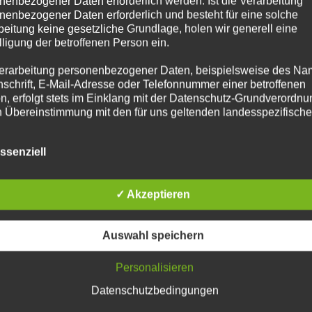
nenbezogener Daten erforderlich werden. Ist die Verarbeitung
nenbezogener Daten erforderlich und besteht für eine solche
beitung keine gesetzliche Grundlage, holen wir generell eine
lligung der betroffenen Person ein.
erarbeitung personenbezogener Daten, beispielsweise des Na
nschrift, E-Mail-Adresse oder Telefonnummer einer betroffenen
n, erfolgt stets im Einklang mit der Datenschutz-Grundverordnu
n Übereinstimmung mit den für uns geltenden landesspezifisch
schutzbestimmungen. Mittels dieser Datenschutzerklärung mö
 Unternehmen die Öffentlichkeit über Art, Umfang und Zweck de
ssenziell
rhobenen, genutzten und verarbeiteten personenbezogenen Da
mieren. Ferner werden betroffene Personen mittels dieser
schutzerklärung über die ihnen zustehenden Rechte aufgeklärt
✓ Akzeptieren
Reh
aben als für die Verarbeitung Verantwortlicher zahlreiche techn
rganisatorische Maßnahmen umgesetzt, um einen möglichst
4 R
Auswahl speichern
nlosen Schutz der über diese Internetseite verarbeiteten
nenbezogenen Daten sicherzustellen. Dennoch können
Höh
netbasierte Datenübertragungen grundsätzlich Sicherheitslücke
Personalisieren
isen, sodass ein absoluter Schutz nicht gewährleistet werden k
Datenschutzbedingungen
iesem Grund steht es jeder betroffenen Person frei,
nenbezogene Daten auch auf alternativen Wegen, beispielswe