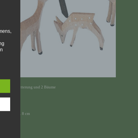
mens,
ng
en
chte
r von
ten
.
ruppe mit Fütterung und 2 Bäume
ische
ehe
e: Bäume ca. 8 cm
n
ann.
ise