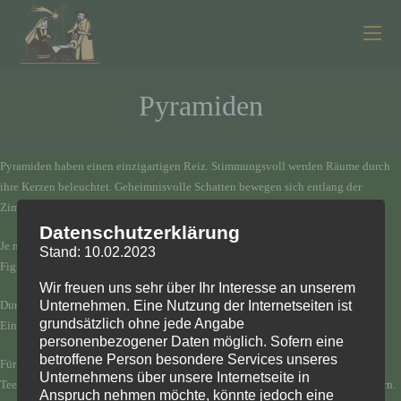
Zum
Inhalt
springen
Pyramiden
Pyramiden haben einen einzigartigen Reiz. Stimmungsvoll werden Räume durch
ihre Kerzen beleuchtet. Geheimnisvolle Schatten bewegen sich entlang der
Zimmerdecke und lautlos huschen die Figuren am Betrachter vorüber.
Datenschutzerklärung
Je nach Größe und Ausführung sind unsere Pyramiden mit unterschiedlichen
Stand: 10.02.2023
Figuren bestückt.
Wir freuen uns sehr über Ihr Interesse an unserem
Unternehmen. Eine Nutzung der Internetseiten ist
Durch die eine veränderbare Schrägstellung der Flügel können Sie direkten
grundsätzlich ohne jede Angabe
Einfluß auf die Drehgeschwindigkeit nehmen.
personenbezogener Daten möglich. Sofern eine
betroffene Person besondere Services unseres
Für alle unsere Pyramiden bieten wir Ihnen Teelichteinschübe und
Unternehmens über unsere Internetseite in
Teelichtaufsätze. Diese ermöglichen den kostengünstigen Betrieb mit Teelichtern.
Anspruch nehmen möchte, könnte jedoch eine