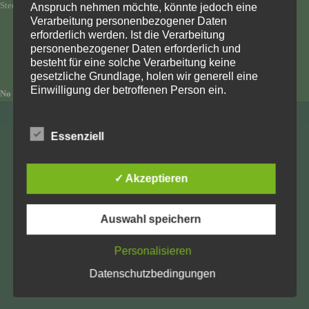
Steckern möglich.
Anspruch nehmen möchte, könnte jedoch eine
Verarbeitung personenbezogener Daten
erforderlich werden. Ist die Verarbeitung
personenbezogener Daten erforderlich und
besteht für eine solche Verarbeitung keine
gesetzliche Grundlage, holen wir generell eine
Einwilligung der betroffenen Person ein.
No items found
Die Verarbeitung personenbezogener Daten,
beispielsweise des Namens, der Anschrift, E-Mail-
Essenziell
Adresse oder Telefonnummer einer betroffenen
Kunsthandwerk Theo Lorenz
Person, erfolgt stets im Einklang mit der
Oberseiffenbacher Str. 35
Datenschutz-Grundverordnung und in
✓ Akzeptieren
09548 Seiffen
Übereinstimmung mit den für uns geltenden
landesspezifischen Datenschutzbestimmungen.
Mittels dieser Datenschutzerklärung möchte unser
Auswahl speichern
Unternehmen die Öffentlichkeit über Art, Umfang
Tel.: 037362 8228
und Zweck der von uns erhobenen, genutzten und
Personalisieren
verarbeiteten personenbezogenen Daten
Fax: 037362 17205
informieren. Ferner werden betroffene Personen
Datenschutzbedingungen
mittels dieser Datenschutzerklärung über die ihnen
zustehenden Rechte aufgeklärt.