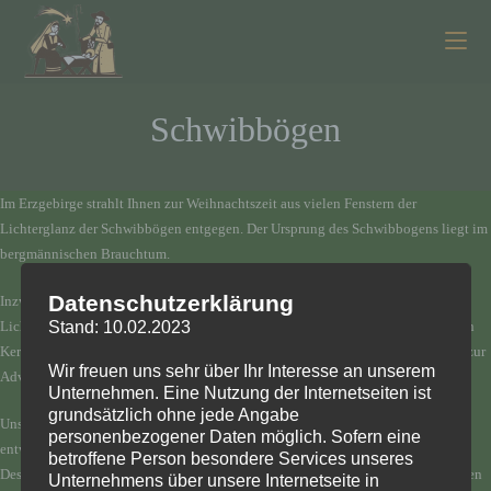
Zum
Inhalt
springen
Schwibbögen
Im Erzgebirge strahlt Ihnen zur Weihnachtszeit aus vielen Fenstern der
Lichterglanz der Schwibbögen entgegen. Der Ursprung des Schwibbogens liegt im
bergmännischen Brauchtum.
Datenschutzerklärung
Inzwischen erfreuen sich immer mehr Menschen am bezaubernden Flair eines
Stand: 10.02.2023
Lichterbogens. Ganz gleich ob am Fenster oder im Zimmer, ob mit traditionellen
Kerzen oder elektrisch beleuchtet – jeder einzelne strahlt ruhig und besinnlich zur
Wir freuen uns sehr über Ihr Interesse an unserem
Adventszeit.
Unternehmen. Eine Nutzung der Internetseiten ist
grundsätzlich ohne jede Angabe
Unsere Schwibbögen mit den verschiedenen figürlichen Darstellungen werden
personenbezogener Daten möglich. Sofern eine
entweder mit Kerzenbeleuchtung oder elektrischer Beleuchtung geliefert.
betroffene Person besondere Services unseres
Desweiteren ist auch eine Lieferung für 110V Stromnetze mit den entsprechenden
Unternehmens über unsere Internetseite in